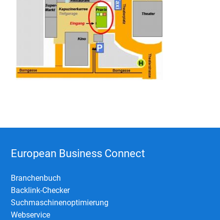
European Business Connect
Branchenbuch
Backlink-Checker
Suchmaschinenoptimierung
Webservice