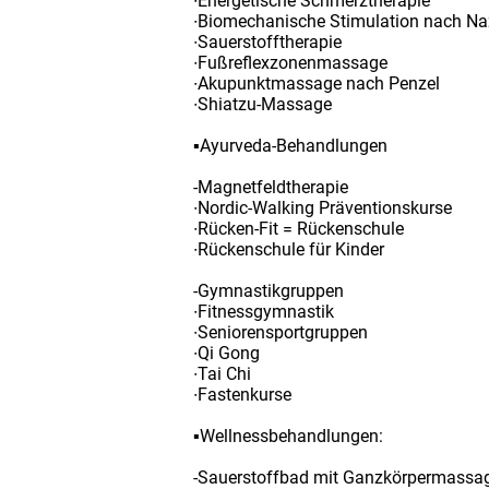
∙Energetische Schmerztherapie
∙Biomechanische Stimulation nach N
∙Sauerstofftherapie
∙Fußreflexzonenmassage
∙Akupunktmassage nach Penzel
∙Shiatzu-Massage
▪Ayurveda-Behandlungen
-Magnetfeldtherapie
∙Nordic-Walking Präventionskurse
∙Rücken-Fit = Rückenschule
∙Rückenschule für Kinder
-Gymnastikgruppen
∙Fitnessgymnastik
∙Seniorensportgruppen
∙Qi Gong
∙Tai Chi
∙Fastenkurse
▪Wellnessbehandlungen:
-Sauerstoffbad mit Ganzkörpermassa