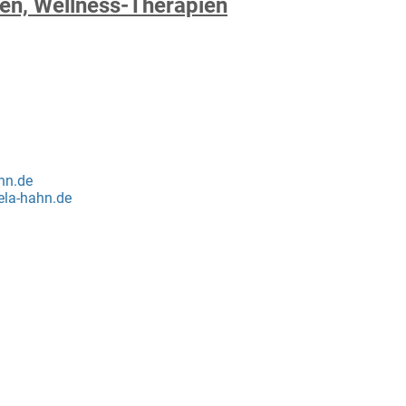
en, Wellness-Therapien
hn.de
ela-hahn.de