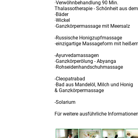
∙Verwöhnbehandlung 90 Min.
Thalassotherapie - Schönheit aus de
∙Bäder
∙Wickel
∙Ganzkörpermassage mit Meersalz
-Russische Honigzupfmassage
∙einzigartige Massageform mit heiße
-Ayurvedamassagen
∙Ganzkörperölung - Abyanga
∙Rohseidenhandschuhmassage
-Cleopatrabad
∙Bad aus Mandelöl, Milch und Honig
& Ganzkörpermassage
-Solarium
Für weitere ausführliche Informatione