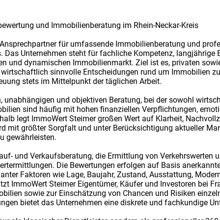
bewertung und Immobilienberatung im Rhein-Neckar-Kreis
 Ansprechpartner für umfassende Immobilienberatung und prof
s. Das Unternehmen steht für fachliche Kompetenz, langjährige 
n und dynamischen Immobilienmarkt. Ziel ist es, privaten sowie
 wirtschaftlich sinnvolle Entscheidungen rund um Immobilien zu 
euung stets im Mittelpunkt der täglichen Arbeit.
n, unabhängigen und objektiven Beratung, bei der sowohl wirtsc
obilien sind häufig mit hohen finanziellen Verpflichtungen, emo
lb legt ImmoWert Steimer großen Wert auf Klarheit, Nachvollzie
rd mit größter Sorgfalt und unter Berücksichtigung aktueller Ma
zu gewährleisten.
uf- und Verkaufsberatung, die Ermittlung von Verkehrswerten u
termittlungen. Die Bewertungen erfolgen auf Basis anerkannter
vanter Faktoren wie Lage, Baujahr, Zustand, Ausstattung, Moder
tzt ImmoWert Steimer Eigentümer, Käufer und Investoren bei Fr
bilien sowie zur Einschätzung von Chancen und Risiken einzeln
gen bietet das Unternehmen eine diskrete und fachkundige Unt