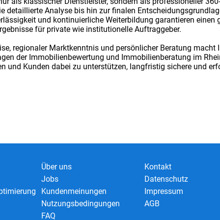
ur als klassischer Dienstleister, sondern als professioneller 36
 detaillierte Analyse bis hin zur finalen Entscheidungsgrundl
verlässigkeit und kontinuierliche Weiterbildung garantieren einen
ebnisse für private wie institutionelle Auftraggeber.
tise, regionaler Marktkenntnis und persönlicher Beratung mach
ragen der Immobilienbewertung und Immobilienberatung im Rhein-
en und Kunden dabei zu unterstützen, langfristig sichere und e
Über uns
Kontakt
Jobs
Datenschutz
timierung
Kundenmeinungen
Impressum
Nutzungsbedingungen
AGB
FAQ