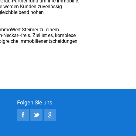
0-Grad-Partner rund um Ihre Immobilie.
age werden Kunden zuverlässig
 gleichbleibend hohen
t ImmoWert Steimer zu einem
Neckar-Kreis. Ziel ist es, komplexe
rfolgreiche Immobilienentscheidungen
Folgen Sie uns