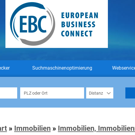
ecker
Suchmaschinenoptimierung
Webservic
art
»
Immobilien
»
Immobilien, Immobilie