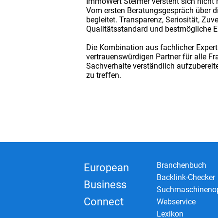
ImmoWert Steimer versteht sich nicht n
Vom ersten Beratungsgespräch über die
begleitet. Transparenz, Seriosität, Zu
Qualitätsstandard und bestmögliche Erg
Die Kombination aus fachlicher Exper
vertrauenswürdigen Partner für alle F
Sachverhalte verständlich aufzubereit
zu treffen.
Branchenbuch
European
Backlink-Checker
Business
Suchmaschinenop
Connect
Webservice
Lexikon