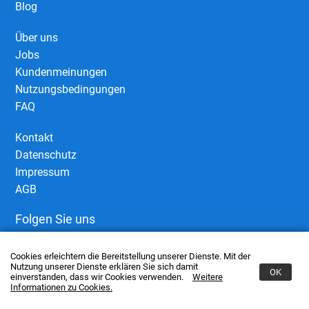
Blog
Über uns
Jobs
Kundenmeinungen
Nutzungsbedingungen
FAQ
Kontakt
Datenschutz
Impressum
AGB
Folgen Sie uns
Cookies erleichtern die Bereitstellung unserer Dienste. Mit der
Nutzung unserer Dienste erklären Sie sich damit
OK
einverstanden, dass wir Cookies verwenden.
Weitere
Informationen zu Cookies.
© 2006–2026 European Business Connect