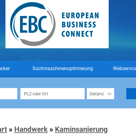
ecker
Suchmaschinenoptimierung
Webservic
art
»
Handwerk
»
Kaminsanierung