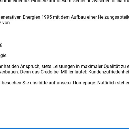
omit einer der Pioniere auf diesem Gebiet. Inzwischen blickt ma
enerativen Energien 1995 mit dem Aufbau einer Heizungsabteilun
z von
ng
gie.
 hat den Anspruch, stets Leistungen in maximaler Qualität zu e
verbauen. Denn das Credo bei Müller lautet: Kundenzufriedenheit
n besuchen Sie uns bitte auf unserer Homepage. Natürlich stehen