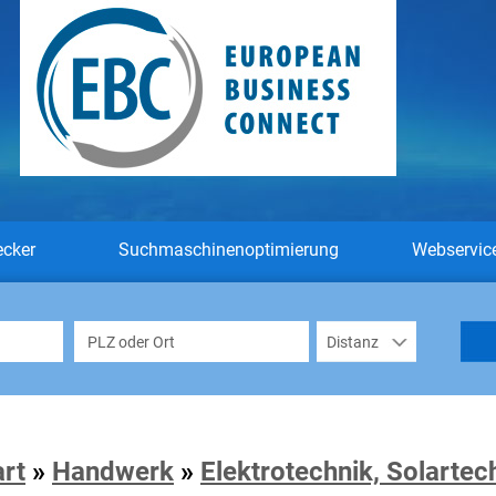
ecker
Suchmaschinenoptimierung
Webservic
art
»
Handwerk
»
Elektrotechnik, Solartec