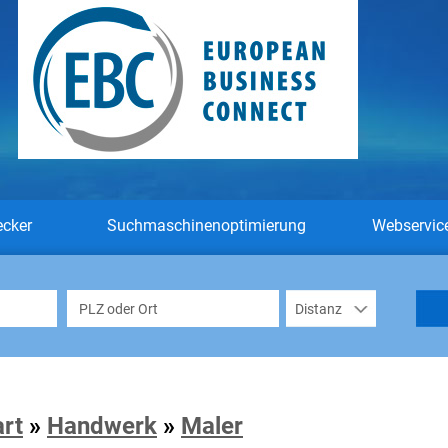
ecker
Suchmaschinenoptimierung
Webservic
art
»
Handwerk
»
Maler