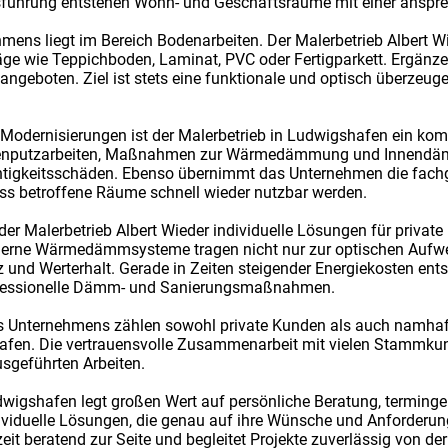
Ausführung entstehen Wohn- und Geschäftsräume mit einer anspr
mens liegt im Bereich Bodenarbeiten. Der Malerbetrieb Albert 
äge wie Teppichboden, Laminat, PVC oder Fertigparkett. Ergänz
ngeboten. Ziel ist stets eine funktionale und optisch überzeu
dernisierungen ist der Malerbetrieb in Ludwigshafen ein kom
ßenputzarbeiten, Maßnahmen zur Wärmedämmung und Innendämm
htigkeitsschäden. Ebenso übernimmt das Unternehmen die fach
ss betroffene Räume schnell wieder nutzbar werden.
der Malerbetrieb Albert Wieder individuelle Lösungen für privat
rne Wärmedämmsysteme tragen nicht nur zur optischen Aufwer
nz und Werterhalt. Gerade in Zeiten steigender Energiekosten ent
fessionelle Dämm- und Sanierungsmaßnahmen.
es Unternehmens zählen sowohl private Kunden als auch namh
hafen. Die vertrauensvolle Zusammenarbeit mit vielen Stammkun
usgeführten Arbeiten.
udwigshafen legt großen Wert auf persönliche Beratung, terming
ividuelle Lösungen, die genau auf ihre Wünsche und Anforder
it beratend zur Seite und begleitet Projekte zuverlässig von der