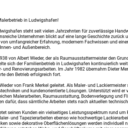
alerbetrieb in Ludwigshafen!
dwigshafen steht seit vielen Jahrzehnten für zuverlässige Han
nsreiche Unternehmen blickt auf eine lange Geschichte zurück und 
n von umfangreicher Erfahrung, modernem Fachwissen und einer 
Innen- und Außenbereich.
938 von Albert Wieder, der als Raumausstattermeister den Grun
lte sich der Familienbetrieb in Ludwigshafen kontinuierlich weite
r- und Renovierungsarbeiten. Im Jahr 1982 übernahm Dieter Merk
e den Betrieb erfolgreich fort.
 Wieder von Frank Merkel geleitet. Als Maler- und Lackiermeister
echniken und kundenorientierte Lösungen. Unterstützt wird er 
reichen Malerarbeiten, Raumausstattung, Bodenverlegung und Fl
n dafür, dass sämtliche Arbeiten stets nach aktuellen technisc
etet seinen Kunden ein vielseitiges Leistungsspektrum rund um
ler- und Tapezierarbeiten ebenso wie hochwertige Lackierarbei
en sowie dekorative Oberflächenlösungen werden individuell