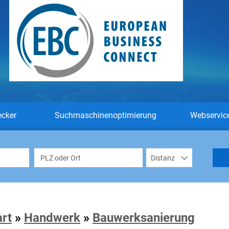
ecker
Suchmaschinenoptimierung
Webservic
art
»
Handwerk
»
Bauwerksanierung