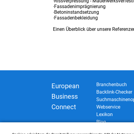
∙Rissverpressung - Mauerwerksverfest
∙Fassadenimprägnierung
∙Betoninstandsetzung
∙Fassadenbekleidung
Einen Überblick über unsere Referenze
Branchenbuch
European
Backlink-Checker
Business
Suchmaschinenop
Connect
Webservice
Lexikon
Blog