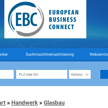
ecker
Suchmaschinenoptimierung
Webservic
art
»
Handwerk
»
Glasbau