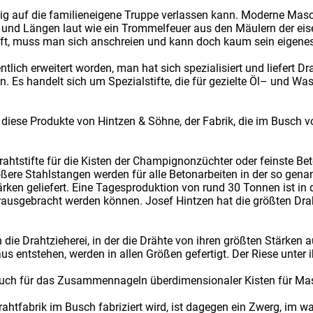
öllig auf die familieneigene Truppe verlassen kann. Moderne Mas
ken und Längen laut wie ein Trommelfeuer aus den Mäulern der 
äuft, muss man sich anschreien und kann doch kaum sein eigenes
tlich erweitert worden, man hat sich spezialisiert und liefert Drah
. Es handelt sich um Spezialstifte, die für gezielte Öl– und Wa
gt diese Produkte von Hintzen & Söhne, der Fabrik, die im Busch 
Drahtstifte für die Kisten der Champignonzüchter oder feinste Be
ößere Stahlstangen werden für alle Betonarbeiten in der so gena
ärken geliefert. Eine Tagesproduktion von rund 30 Tonnen ist in
rausgebracht werden können. Josef Hintzen hat die größten Draht
ie Drahtzieherei, in der die Drähte von ihren größten Stärken
raus entstehen, werden in allen Größen gefertigt. Der Riese unter
 auch für das Zusammennageln überdimensionaler Kisten für Ma
 Drahtfabrik im Busch fabriziert wird, ist dagegen ein Zwerg, im 