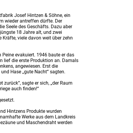
tfabrik Josef Hintzen & Söhne, ein
 wieder antreffen dürfte. Der
die Seele des Geschäfts. Dazu aber
jüngste 18 Jahre alt, und zwei
Kräfte, viele davon weit über zehn
 Peine evakuiert. 1946 baute er das
lief die erste Produktion an. Damals
nkens, angewiesen. Erst die
s und Hase „gute Nacht“ sagten.
et zurück“, sagte er sich, „der Raum
riege auch finden!“
esetzt.
 und Hintzens Produkte wurden
re namhafte Werke aus dem Landkreis
eidezäune und Maschendraht werden