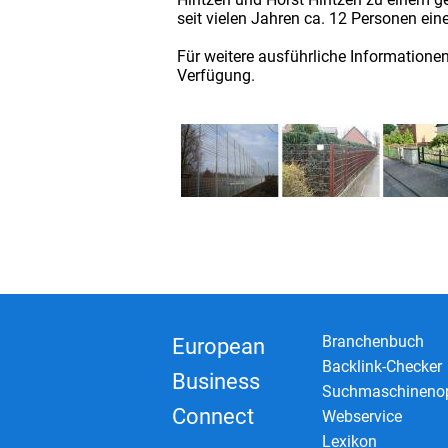
seit vielen Jahren ca. 12 Personen eine
Für weitere ausführliche Informatione
Verfügung.
Branchenbuch
European
Backlink-Checker
Business
Suchmaschinenop
Connect
Webservice
Lexikon