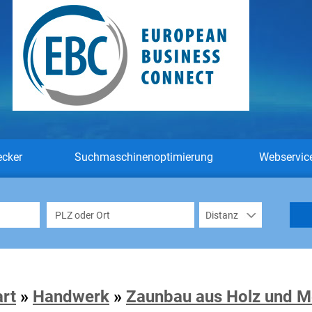
ecker
Suchmaschinenoptimierung
Webservic
art
»
Handwerk
»
Zaunbau aus Holz und Me