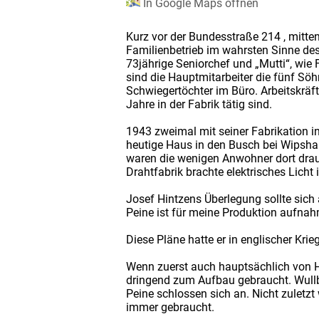
In Google Maps öffnen
Kurz vor der Bundesstraße 214 , mitte
Familienbetrieb im wahrsten Sinne des
73jährige Seniorchef und „Mutti“, wie
sind die Hauptmitarbeiter die fünf Söh
Schwiegertöchter im Büro. Arbeitskräf
Jahre in der Fabrik tätig sind.
1943 zweimal mit seiner Fabrikation i
heutige Haus in den Busch bei Wipsha
waren die wenigen Anwohner dort drau
Drahtfabrik brachte elektrisches Lich
Josef Hintzens Überlegung sollte sich a
Peine ist für meine Produktion aufnah
Diese Pläne hatte er in englischer Kr
Wenn zuerst auch hauptsächlich von H
dringend zum Aufbau gebraucht. Wullb
Peine schlossen sich an. Nicht zulet
immer gebraucht.