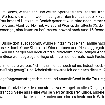
n im Busch, Wiesenland und weiten Spargelfeldern liegt die Drah
 Wortes, wie man ihn wohl in der gesamten Bundesrepublik kaum
 Frau Irmgard Hintzen im Betrieb genannt wird, sind noch immer 
ne Klaus, Manfred, Helmut, Horst und Werner, der älteste 35, der 
temangel, also kaum zu befürchten, obwohl noch rund 15 fremde 
n Düsseldorf ausgebombt, wurde Hintzen mit seiner Familie nach
usen/Horst. Ohne Strom, mit Windmotoren und Dieselaggregaten 
ßen im Spargelland noch auf die Petroleumlampe, seligen Ande
t in diese weit abgelegene Gegend, in der sich damals noch Fuch
ls richtig erweisen. “Ich muss nicht unbedingt ins Industriegebi
mefähig genug“, und Arbeitskräfte werde ich dort nach diesem K
iegsgefangenschaft geschmiedet und anschließend in die Tat umg
and fabriziert werden musste, es war Mangel an allen Dingen,
randt & Seele aus Peine war sein erster größerer Kunde, ande
zt waren die Landwirte seine Kunden und sind es heute noch. W