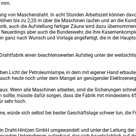
3 mm.
ellung von Maschendraht. In acht Stunden Arbeitszeit können dav
Höhen bis zu 2,20 m über die Maschinen laufen und an die Kunde
abrik, auch die Aufstellung fertiger Zäune wird dazu übernommen
 Neuerdings aber auch die Bundeswehr, die ihre Kasernenkompl
n ganz nach Wunsch und Vorlage angefertigt, die in der Haupt
Drahtfabrik einen beachtenswerten Aufstieg unter der weitsichti
ben Licht der Petroleumlampe, in dem mit eigener Hand erbauten
gs auch heute noch unter dem Mangel an genügender Elektroenergi
us. Wenn alle Maschinen arbeiten, sind die Sicherungen schnel
 sollte, müsste dafür sorgen, dass die Fabrik mit mindestens 
ür sehr hoch.
ne, würde sich selbst bei bester Geschäftslage schwer tun, die 
n Draht-Hintzen GmbH umgewandelt und unter der Leitung der 
esunden Unternehmen aufgebaut, das sich hauptsächlich auf de