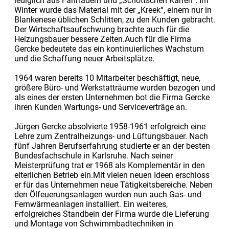
lediglich aus Fahrrädern und „Schottschen Karren“. Im
Winter wurde das Material mit der „Kreek“, einem nur in
Blankenese üblichen Schlitten, zu den Kunden gebracht.
Der Wirtschaftsaufschwung brachte auch für die
Heizungsbauer bessere Zeiten.Auch für die Firma
Gercke bedeutete das ein kontinuierliches Wachstum
und die Schaffung neuer Arbeitsplätze.
1964 waren bereits 10 Mitarbeiter beschäftigt, neue,
größere Büro- und Werkstatträume wurden bezogen und
als eines der ersten Unternehmen bot die Firma Gercke
ihren Kunden Wartungs- und Serviceverträge an.
Jürgen Gercke absolvierte 1958-1961 erfolgreich eine
Lehre zum Zentralheizungs- und Lüftungsbauer. Nach
fünf Jahren Berufserfahrung studierte er an der besten
Bundesfachschule in Karlsruhe. Nach seiner
Meisterprüfung trat er 1968 als Komplementär in den
elterlichen Betrieb ein.Mit vielen neuen Ideen erschloss
er für das Unternehmen neue Tätigkeitsbereiche. Neben
den Ölfeuerungsanlagen wurden nun auch Gas- und
Fernwärmeanlagen installiert. Ein weiteres,
erfolgreiches Standbein der Firma wurde die Lieferung
und Montage von Schwimmbadtechniken in