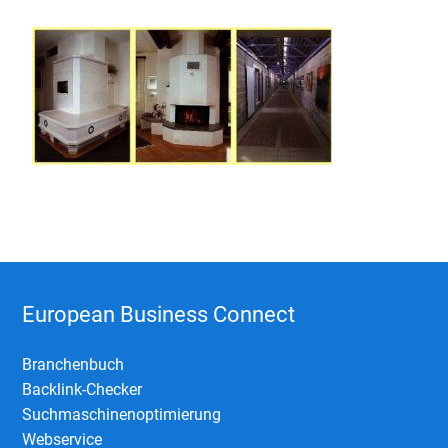
European Business Connect
Branchenbuch
Backlink-Checker
Suchmaschinenoptimierung
Webservice