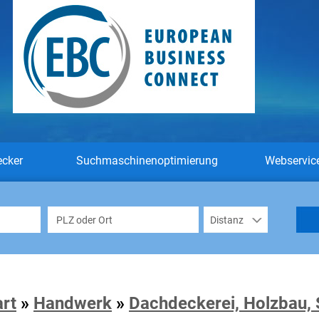
ecker
Suchmaschinenoptimierung
Webservic
art
»
Handwerk
»
Dachdeckerei, Holzbau, 