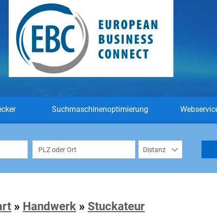
ecker
Suchmaschinenoptimierung
Webservic
art
»
Handwerk
»
Stuckateur