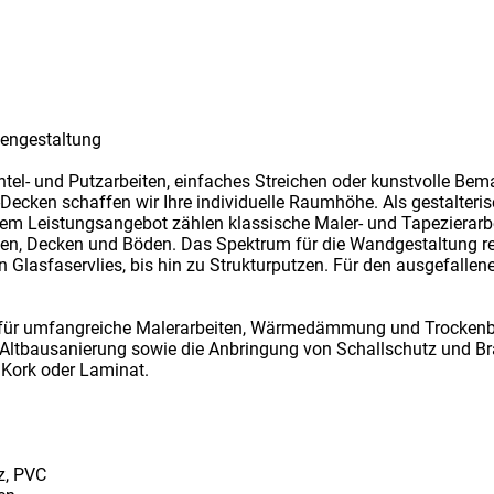
kengestaltung
htel- und Putzarbeiten, einfaches Streichen oder kunstvolle B
ecken schaffen wir Ihre individuelle Raumhöhe. Als gestalteris
em Leistungsangebot zählen klassische Maler- und Tapezierarbe
hen, Decken und Böden. Das Spektrum für die Wandgestaltung re
n Glasfaservlies, bis hin zu Strukturputzen. Für den ausgefalle
r für umfangreiche Malerarbeiten, Wärmedämmung und Trockenb
tbausanierung sowie die Anbringung von Schallschutz und Bra
 Kork oder Laminat.
z, PVC