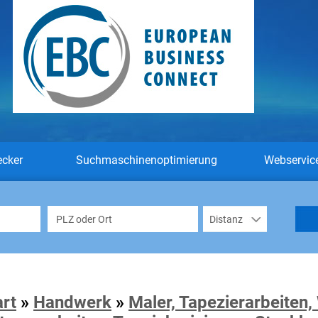
ecker
Suchmaschinenoptimierung
Webservic
art
»
Handwerk
»
Maler, Tapezierarbeiten