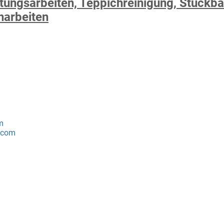
ungsarbeiten, Teppichreinigung, Stuckba
narbeiten
m
n.com