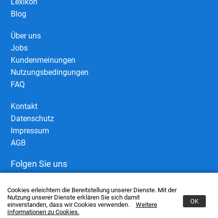
Lexikon
Blog
Über uns
Jobs
Kundenmeinungen
Nutzungsbedingungen
FAQ
Kontakt
Datenschutz
Impressum
AGB
Folgen Sie uns
Cookies erleichtern die Bereitstellung unserer Dienste. Mit der
Nutzung unserer Dienste erklären Sie sich damit
OK
einverstanden, dass wir Cookies verwenden.
Weitere
Informationen zu Cookies.
© 2006–2026 European Business Connect