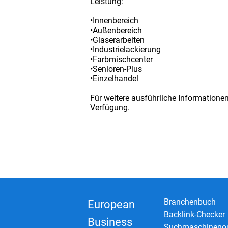
Leistung:
•Innenbereich
•Außenbereich
•Glaserarbeiten
•Industrielackierung
•Farbmischcenter
•Senioren-Plus
•Einzelhandel
Für weitere ausführliche Informatione
Verfügung.
Branchenbuch
European
Backlink-Checker
Business
Suchmaschinenop