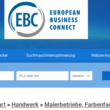
ecker
Suchmaschinenoptimierung
Webservic
art
»
Handwerk
»
Malerbetriebe, Farbenfa