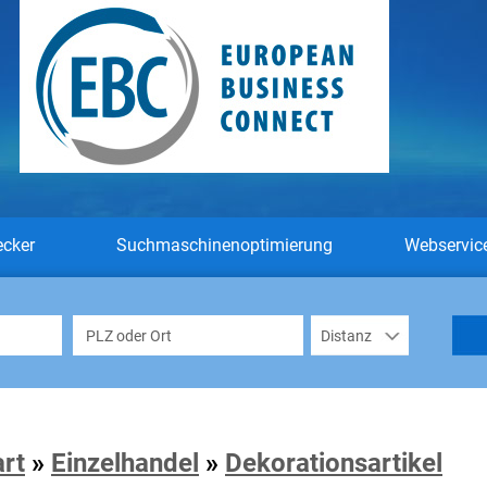
ecker
Suchmaschinenoptimierung
Webservic
art
»
Einzelhandel
»
Dekorationsartikel