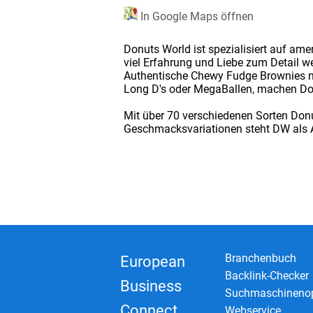
In Google Maps öffnen
Donuts World ist spezialisiert auf am
viel Erfahrung und Liebe zum Detail 
Authentische Chewy Fudge Brownies nac
Long D's oder MegaBallen, machen Do
Mit über 70 verschiedenen Sorten Donut
Geschmacksvariationen steht DW als An
Branchenbuch
European
Backlink-Checker
Business
Suchmaschinenop
Connect
Webservice