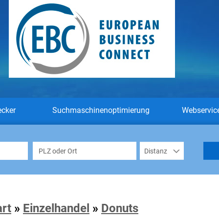
ecker
Suchmaschinenoptimierung
Webservic
art
»
Einzelhandel
»
Donuts