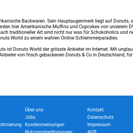
erikanische Backwaren. Sein Hauptaugenmerk liegt auf Donuts, 
werden hier Amerikanische Muffins und Cupcakes von unserem DW
h traditioneller Art sind nicht nur was für Schokoholics und 
nuts World zu einem wahren Online Schlemmerparadies.
s ist Donuts World der grösste Anbieter im Internet. Mit unglaub
bieter von frisch gebackenen Donuts & Co in Deutschland, für 
Über uns
Kontakt
Jobs
Datenschutz
timierung
Kundenmeinungen
Impressum
Nutzungsbedingungen
AGB