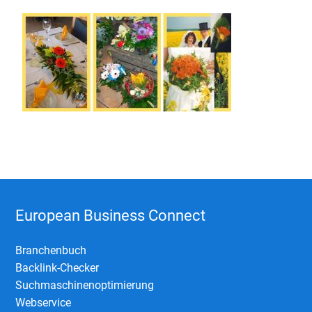
European Business Connect
Branchenbuch
Backlink-Checker
Suchmaschinenoptimierung
Webservice