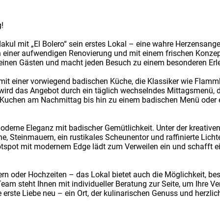
!
akul mit „El Bolero“ sein erstes Lokal – eine wahre Herzensange
h einer aufwendigen Renovierung und mit einem frischen Konzept,
 seinen Gästen und macht jeden Besuch zu einem besonderen Erl
it einer vorwiegend badischen Küche, die Klassiker wie Flammk
 wird das Angebot durch ein täglich wechselndes Mittagsmenü,
Kuchen am Nachmittag bis hin zu einem badischen Menü oder ei
oderne Eleganz mit badischer Gemütlichkeit. Unter der kreativen
e, Steinmauern, ein rustikales Scheunentor und raffinierte Licht
otspot mit modernem Edge lädt zum Verweilen ein und schafft e
ern oder Hochzeiten – das Lokal bietet auch die Möglichkeit, b
Team steht Ihnen mit individueller Beratung zur Seite, um Ihre 
erste Liebe neu – ein Ort, der kulinarischen Genuss und herzlic