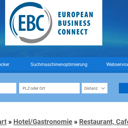
ecker
Suchmaschinenoptimierung
Webservic
art
»
Hotel/Gastronomie
»
Restaurant, Caf