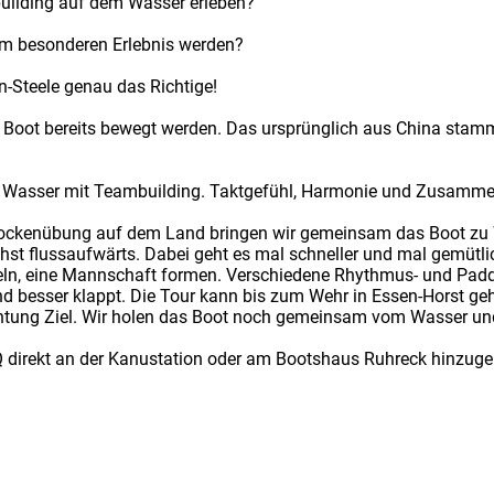
uilding auf dem Wasser erleben?
em besonderen Erlebnis werden?
n-Steele genau das Richtige!
 Boot bereits bewegt werden. Das ursprünglich aus China stam
m Wasser mit Teambuilding. Taktgefühl, Harmonie und Zusammena
rockenübung auf dem Land bringen wir gemeinsam das Boot zu 
st flussaufwärts. Dabei geht es mal schneller und mal gemütlic
eln, eine Mannschaft formen. Verschiedene Rhythmus- und Pad
besser klappt. Die Tour kann bis zum Wehr in Essen-Horst geh
chtung Ziel. Wir holen das Boot noch gemeinsam vom Wasser und
 direkt an der Kanustation oder am Bootshaus Ruhreck hinzug