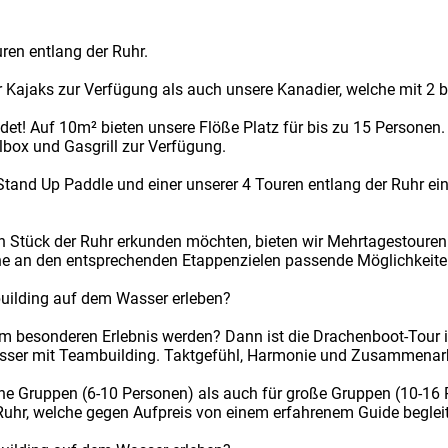
ren entlang der Ruhr.
r Kajaks zur Verfügung als auch unsere Kanadier, welche mit 2 
et! Auf 10m² bieten unsere Flöße Platz für bis zu 15 Personen. O
hlbox und Gasgrill zur Verfügung.
Stand Up Paddle und einer unserer 4 Touren entlang der Ruhr ein
in Stück der Ruhr erkunden möchten, bieten wir Mehrtagestouren
che an den entsprechenden Etappenzielen passende Möglichkeite
uilding auf dem Wasser erleben?
m besonderen Erlebnis werden? Dann ist die Drachenboot-Tour i
asser mit Teambuilding. Taktgefühl, Harmonie und Zusammenarbe
ine Gruppen (6-10 Personen) als auch für große Gruppen (10-16 P
Ruhr, welche gegen Aufpreis von einem erfahrenem Guide beglei