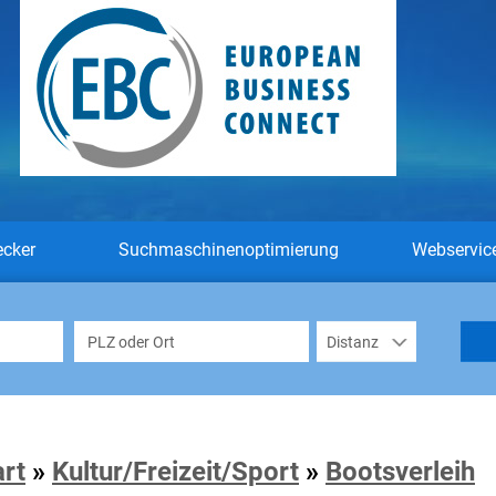
ecker
Suchmaschinenoptimierung
Webservic
art
»
Kultur/Freizeit/Sport
»
Bootsverleih