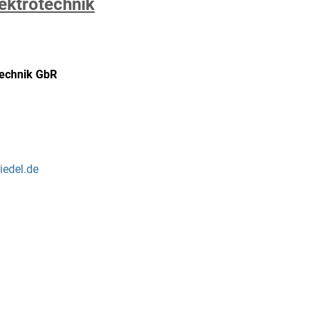
ektrotechnik
echnik GbR
edel.de