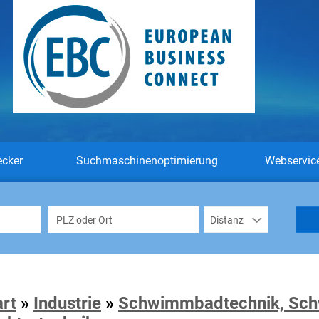
ecker
Suchmaschinenoptimierung
Webservic
art
»
Industrie
»
Schwimmbadtechnik, Sc