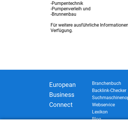
-Pumpentechnik
-Pumpenverleih und
-Brunnenbau
Für weitere ausführliche Informatione
Verfügung.
Branchenbuch
European
Backlink-Checker
Business
Suchmaschinenop
Connect
Webservice
Lexikon
Blog