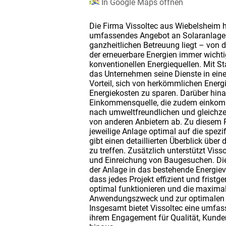
In Google Maps öffnen
Die Firma Vissoltec aus Wiebelsheim ha
umfassendes Angebot an Solaranlagen 
ganzheitlichen Betreuung liegt – von de
der erneuerbare Energien immer wichtig
konventionellen Energiequellen. Mit St
das Unternehmen seine Dienste in eine
Vorteil, sich von herkömmlichen Energ
Energiekosten zu sparen. Darüber hina
Einkommensquelle, die zudem einkomme
nach umweltfreundlichen und gleichzei
von anderen Anbietern ab. Zu diesem P
jeweilige Anlage optimal auf die spez
gibt einen detaillierten Überblick üb
zu treffen. Zusätzlich unterstützt Vis
und Einreichung von Baugesuchen. Die 
der Anlage in das bestehende Energiev
dass jedes Projekt effizient und frist
optimal funktionieren und die maximal
Anwendungszweck und zur optimalen G
Insgesamt bietet Vissoltec eine umfass
ihrem Engagement für Qualität, Kunden