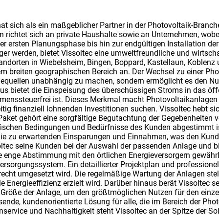
t sich als ein maßgeblicher Partner in der Photovoltaik-Branche
richtet sich an private Haushalte sowie an Unternehmen, wobe
r ersten Planungsphase bis hin zur endgültigen Installation der 
er werden, bietet Vissoltec eine umweltfreundliche und wirtschaf
andorten in Wiebelsheim, Bingen, Boppard, Kastellaun, Koblenz u
m breiten geographischen Bereich an. Der Wechsel zu einer Phot
iequellen unabhängig zu machen, sondern ermöglicht es den Nutz
us bietet die Einspeisung des überschüssigen Stroms in das öff
nssteuerfrei ist. Dieses Merkmal macht Photovoltaikanlagen be
tig finanziell lohnenden Investitionen suchen. Vissoltec hebt 
aket gehört eine sorgfältige Begutachtung der Gegebenheiten vor
ifischen Bedingungen und Bedürfnisse des Kunden abgestimmt is
er die zu erwartenden Einsparungen und Einnahmen, was den Kunde
soltec seine Kunden bei der Auswahl der passenden Anlage und bie
enge Abstimmung mit den örtlichen Energieversorgern gewährlei
ersorgungssystem. Ein detaillierter Projektplan und profession
gerecht umgesetzt wird. Die regelmäßige Wartung der Anlagen stel
e Energieeffizienz erzielt wird. Darüber hinaus berät Vissolte
röße der Anlage, um den größtmöglichen Nutzen für den einzel
ende, kundenorientierte Lösung für alle, die im Bereich der Phot
service und Nachhaltigkeit steht Vissoltec an der Spitze der S