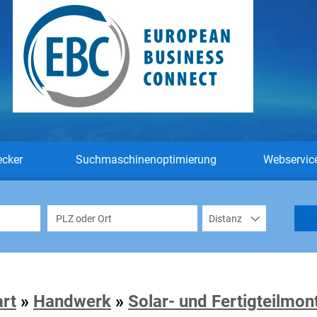
ecker
Suchmaschinenoptimierung
Webservic
art
»
Handwerk
»
Solar- und Fertigteilmon