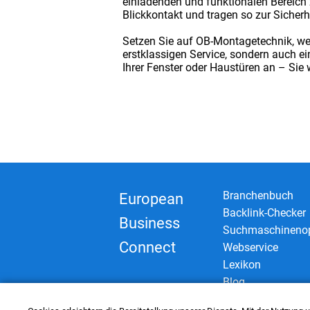
einladenden und funktionalen Bereich
Blickkontakt und tragen so zur Sicher
Setzen Sie auf OB-Montagetechnik, we
erstklassigen Service, sondern auch ei
Ihrer Fenster oder Haustüren an – Sie 
Branchenbuch
European
Backlink-Checker
Business
Suchmaschinenop
Connect
Webservice
Lexikon
Blog