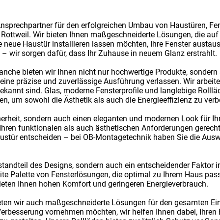
Ansprechpartner für den erfolgreichen Umbau von Haustüren, Fe
Rottweil. Wir bieten Ihnen maßgeschneiderte Lösungen, die auf 
 neue Haustür installieren lassen möchten, Ihre Fenster austa
– wir sorgen dafür, dass Ihr Zuhause in neuem Glanz erstrahlt.
ranche bieten wir Ihnen nicht nur hochwertige Produkte, sonder
eine präzise und zuverlässige Ausführung verlassen. Wir arbeiten
bekannt sind. Glas, moderne Fensterprofile und langlebige Rolll
en, um sowohl die Ästhetik als auch die Energieeffizienz zu verb
herheit, sondern auch einen eleganten und modernen Look für Ihr
hren funktionalen als auch ästhetischen Anforderungen gerecht w
austür entscheiden – bei OB-Montagetechnik haben Sie die Ausw
estandteil des Designs, sondern auch ein entscheidender Faktor 
eite Palette von Fensterlösungen, die optimal zu Ihrem Haus pass
ieten Ihnen hohen Komfort und geringeren Energieverbrauch.
ten wir auch maßgeschneiderte Lösungen für den gesamten Eing
 Verbesserung vornehmen möchten, wir helfen Ihnen dabei, Ihren