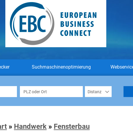
ecker
Suchmaschinenoptimierung
Webservic
art
»
Handwerk
»
Fensterbau