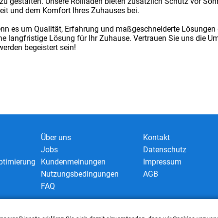
 zu gestalten. Unsere Rollläden bieten zusätzlich Schutz vor 
heit und dem Komfort Ihres Zuhauses bei.
nn es um Qualität, Erfahrung und maßgeschneiderte Lösungen ge
ne langfristige Lösung für Ihr Zuhause. Vertrauen Sie uns die U
werden begeistert sein!
Über uns
Kontakt
Jobs
Datenschutz
timierung
Kundenmeinungen
Impressum
Nutzungsbedingungen
AGB
FAQ