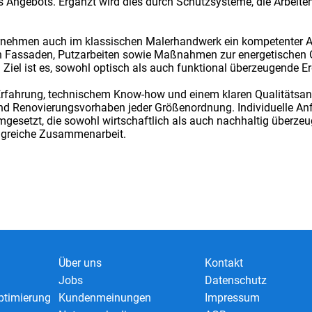
s Angebots. Ergänzt wird dies durch Schutzsysteme, die Arbeit
rnehmen auch im klassischen Malerhandwerk ein kompetenter A
on Fassaden, Putzarbeiten sowie Maßnahmen zur energetischen
 Ziel ist es, sowohl optisch als auch funktional überzeugende Er
rfahrung, technischem Know-how und einem klaren Qualitätsan
 und Renovierungsvorhaben jeder Größenordnung. Individuelle 
setzt, die sowohl wirtschaftlich als auch nachhaltig überzeug
folgreiche Zusammenarbeit.
Über uns
Kontakt
Jobs
Datenschutz
timierung
Kundenmeinungen
Impressum