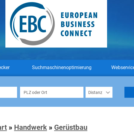
ecker
Suchmaschinenoptimierung
Webservic
art
»
Handwerk
»
Gerüstbau