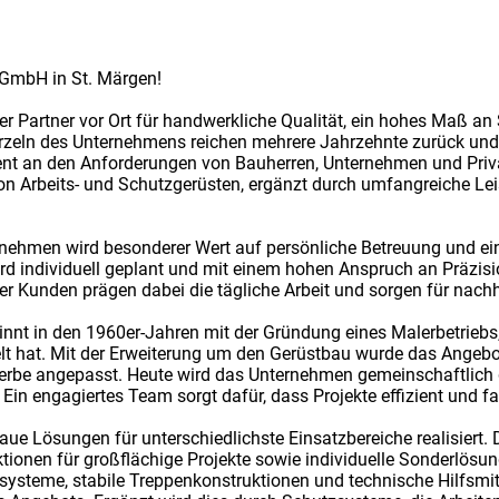
 GmbH in St. Märgen!
er Partner vor Ort für handwerkliche Qualität, ein hohes Maß an 
Wurzeln des Unternehmens reichen mehrere Jahrzehnte zurück und
nt an den Anforderungen von Bauherren, Unternehmen und Privat
n Arbeits- und Schutzgerüsten, ergänzt durch umfangreiche Leis
ernehmen wird besonderer Wert auf persönliche Betreuung und 
rd individuell geplant und mit einem hohen Anspruch an Präzisio
er Kunden prägen dabei die tägliche Arbeit und sorgen für nachh
nt in den 1960er-Jahren mit der Gründung eines Malerbetriebs, 
elt hat. Mit der Erweiterung um den Gerüstbau wurde das Angebo
be angepasst. Heute wird das Unternehmen gemeinschaftlich gef
in engagiertes Team sorgt dafür, dass Projekte effizient und 
ue Lösungen für unterschiedlichste Einsatzbereiche realisiert.
ktionen für großflächige Projekte sowie individuelle Sonderlösu
steme, stabile Treppenkonstruktionen und technische Hilfsmitt