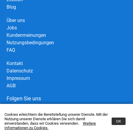
Blog
Über uns
Jobs
Kundenmeinungen
Nutzungsbedingungen
FAQ
Kontakt
Datenschutz
Impressum
AGB
Folgen Sie uns
Cookies erleichtern die Bereitstellung unserer Dienste. Mit der
Nutzung unserer Dienste erklären Sie sich damit
OK
einverstanden, dass wir Cookies verwenden.
Weitere
Informationen zu Cookies.
© 2006–2026 European Business Connect