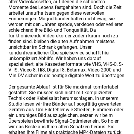
alter Videokassetten, auf denen die schönsten
Momente des Lebens festgehalten sind. Doch die Zeit
arbeitet unaufhaltsam gegen diese wertvollen
Erinnerungen. Magnetbänder halten nicht ewig; sie
werden mit den Jahren spröde, verkleben oder verlieren
schleichend ihre Bild- und Tonqualität. Da
funktionierende Videorekorder zudem kaum noch zu
finden sind, bleiben die alten Aufnahmen meistens
unsichtbar im Schrank gefangen. Unser
kundenfreundlicher Überspielservice schafft hier
unkompliziert Abhilfe. Wir haben uns darauf
spezialisiert, alte Kassettenformate wie VHS, VHS-C, S-
VHS, Video 8, Hi8, Digital 8, Betamax, Video 2000 und
MiniDV sicher in die heutige digitale Welt zu übertragen.
Der gesamte Ablauf ist für Sie maximal komfortabel
gestaltet. Sie müssen sich nicht mit komplizierter
Technik oder Kabelsalat herumschlagen. In unserem
Studio lesen wir Ihre Bänder auf sorgfältig gewarteten
Geräten aus. Um Bildfehler wie Streifen, Flimmern oder
ein unruhiges Bild auszugleichen, setzen wir beim
Überspielen bewährte Signal-Optimierer ein. So holen
wir das Beste aus Ihren alten Schätzen heraus. Sie
erhalten Ihre Filme als praktische MP4-Dateien zurück.