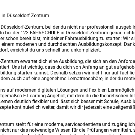
in Düsseldorf-Zentrum
Düsseldorf-Zentrum, bei der du nicht nur professionell ausgebil
t du bei der 123 FAHRSCHULE in Düsseldorf-Zentrum genau richti
r schon bereit bist, mit deiner Fahrausbildung zu starten: Wir s
 einem modernen und durchdachten Ausbildungskonzept. Dank u
rf, erreichst du uns schnell und unkompliziert.
Zentrum erwartet dich eine Ausbildung, die sich an den Anford
tiert. Uns ist wichtig, dass du dich von Anfang an gut aufgeho
bildung starten kannst. Deshalb setzen wir nicht nur auf fachli
sondern auch auf eine angenehme Lernatmosphäre, in der du motiv
uns auf modernen digitalen Lösungen und flexiblen Lernmöglichk
itgemäßen E-Learning-Angebot, mit dem du die theoretischen Inh
Lernen deutlich flexibler und lässt sich besser mit Schule, Ausb
zepte kontinuierlich weiter, damit wir dir jederzeit eine zeitge
rum steht für eine moderne, serviceorientierte und zugänglich
r nicht nur das notwendige Wissen für die Prüfungen vermitteln,