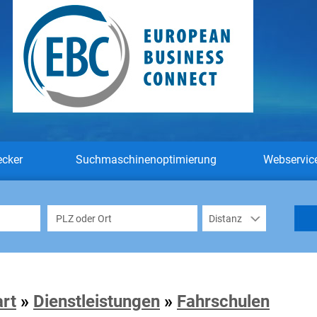
ecker
Suchmaschinenoptimierung
Webservic
art
»
Dienstleistungen
»
Fahrschulen