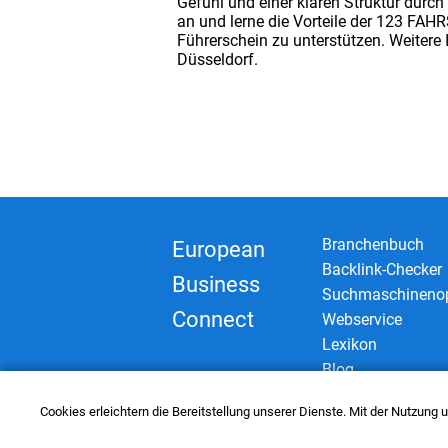
Gefühl und einer klaren Struktur durc
an und lerne die Vorteile der 123 FA
Führerschein zu unterstützen. Weitere
Düsseldorf.
Branchenbuch
European
Backlink-Checker
Business
Suchmaschinenop
Connect
Webservice
Lexikon
Blog
Cookies erleichtern die Bereitstellung unserer Dienste. Mit der Nutzung
© 2006–2026 European Business Con