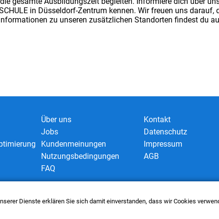
h die gesamte Ausbildungszeit begleiten. Informiere dich über u
HRSCHULE in Düsseldorf-Zentrum kennen. Wir freuen uns darauf
 Informationen zu unseren zusätzlichen Standorten findest du a
Über uns
Kontakt
Jobs
Datenschutz
timierung
Kundenmeinungen
Impressum
Nutzungsbedingungen
AGB
FAQ
 unserer Dienste erklären Sie sich damit einverstanden, dass wir Cookies verwe
nect