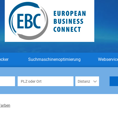
ecker
Suchmaschinenoptimierung
Webservic
Farben